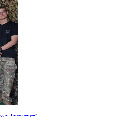
в для "Госпітальєрів"