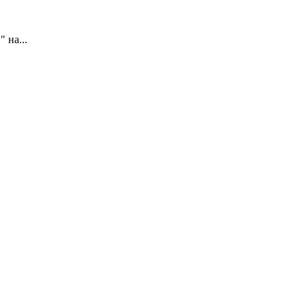
 на...